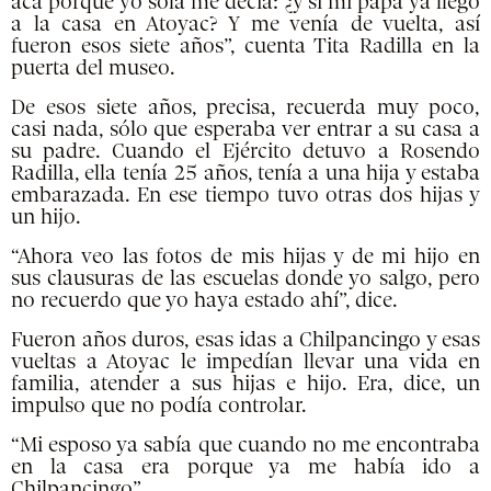
acá porque yo sola me decía: ¿y si mi papá ya llegó
a la casa en Atoyac? Y me venía de vuelta, así
fueron esos siete años”, cuenta Tita Radilla en la
puerta del museo.
De esos siete años, precisa, recuerda muy poco,
casi nada, sólo que esperaba ver entrar a su casa a
su padre. Cuando el Ejército detuvo a Rosendo
Radilla, ella tenía 25 años, tenía a una hija y estaba
embarazada. En ese tiempo tuvo otras dos hijas y
un hijo.
“Ahora veo las fotos de mis hijas y de mi hijo en
sus clausuras de las escuelas donde yo salgo, pero
no recuerdo que yo haya estado ahí”, dice.
Fueron años duros, esas idas a Chilpancingo y esas
vueltas a Atoyac le impedían llevar una vida en
familia, atender a sus hijas e hijo. Era, dice, un
impulso que no podía controlar.
“Mi esposo ya sabía que cuando no me encontraba
en la casa era porque ya me había ido a
Chilpancingo”.