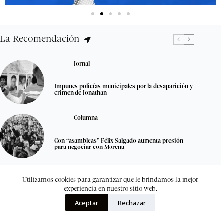
La Recomendación
Jornal
Impunes policías municipales por la desaparición y
crimen de Jonathan
Columna
Con “asambleas” Félix Salgado aumenta presión
para negociar con Morena
La Tarecua
Utilizamos cookies para garantizar que le brindamos la mejor
experiencia en nuestro sitio web.
La extraña fortuna de Pedro Segura; el empresario
Aceptar
Rechazar
que busca de nuevo la gubernatura de Guerrero