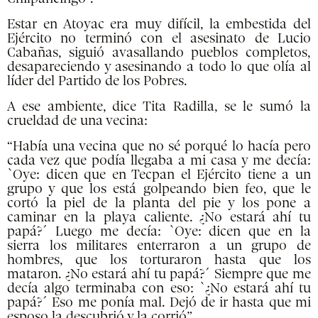
Estar en Atoyac era muy difícil, la embestida del
Ejército no terminó con el asesinato de Lucio
Cabañas, siguió avasallando pueblos completos,
desapareciendo y asesinando a todo lo que olía al
líder del Partido de los Pobres.
A ese ambiente, dice Tita Radilla, se le sumó la
crueldad de una vecina:
“Había una vecina que no sé porqué lo hacía pero
cada vez que podía llegaba a mi casa y me decía:
`Oye: dicen que en Tecpan el Ejército tiene a un
grupo y que los está golpeando bien feo, que le
cortó la piel de la planta del pie y los pone a
caminar en la playa caliente. ¿No estará ahí tu
papá?´ Luego me decía: `Oye: dicen que en la
sierra los militares enterraron a un grupo de
hombres, que los torturaron hasta que los
mataron. ¿No estará ahí tu papá?´ Siempre que me
decía algo terminaba con eso: `¿No estará ahí tu
papá?´ Eso me ponía mal. Dejó de ir hasta que mi
esposo la descubrió y la corrió”.