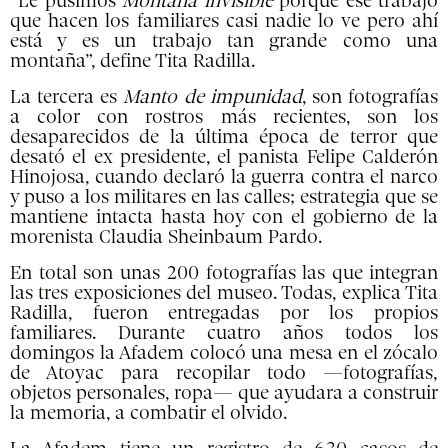
“Le pusimos
Montaña invisible
porque ese trabajo
que hacen los familiares casi nadie lo ve pero ahí
está y es un trabajo tan grande como una
montaña”, define Tita Radilla.
La tercera es
Manto de impunidad
, son fotografías
a color con rostros más recientes, son los
desaparecidos de la última época de terror que
desató el ex presidente, el panista Felipe Calderón
Hinojosa, cuando declaró la guerra contra el narco
y puso a los militares en las calles; estrategia que se
mantiene intacta hasta hoy con el gobierno de la
morenista Claudia Sheinbaum Pardo.
En total son unas 200 fotografías las que integran
las tres exposiciones del museo. Todas, explica Tita
Radilla, fueron entregadas por los propios
familiares. Durante cuatro años todos los
domingos la Afadem colocó una mesa en el zócalo
de Atoyac para recopilar todo —fotografías,
objetos personales, ropa— que ayudara a construir
la memoria, a combatir el olvido.