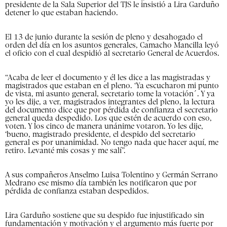
presidente de la Sala Superior del TJS le insistió a Lira Garduño
detener lo que estaban haciendo.
El 13 de junio durante la sesión de pleno y desahogado el
orden del día en los asuntos generales, Camacho Mancilla leyó
el oficio con el cual despidió al secretario General de Acuerdos.
“Acaba de leer el documento y él les dice a las magistradas y
magistrados que estaban en el pleno. ‘Ya escucharon mi punto
de vista, mi asunto general, secretario tome la votación´. Y ya
yo les dije, a ver, magistrados integrantes del pleno, la lectura
del documento dice que por pérdida de confianza el secretario
general queda despedido. Los que estén de acuerdo con eso,
voten. Y los cinco de manera unánime votaron. Yo les dije,
‘bueno, magistrado presidente, el despido del secretario
general es por unanimidad. No tengo nada que hacer aquí, me
retiro. Levanté mis cosas y me salí”.
A sus compañeros Anselmo Luisa Tolentino y Germán Serrano
Medrano ese mismo día también les notificaron que por
pérdida de confianza estaban despedidos.
Lira Garduño sostiene que su despido fue injustificado sin
fundamentación y motivación y el argumento más fuerte por