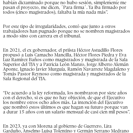
habían dictaminado porque no hubo sesión, simplemente me
pasan el proyecto, me dicen, ´Para firma´. Ya iba firmado por
todos (cinco magistrados), faltaba la mía nada más”.
Por este tipo de irregularidades, contó que junto a otros
trabajadores han pugnado porque no se nombren magistrados
a modo sino con carrera en el tribunal.
En 2021, el ex gobernador, el priísta Héctor Astudillo Flores
propusó a Luis Camacho Mancilla, Héctor Flores Piedra y Eva
Luz Ramírez Baños como magistrados y magistrada de la Sala
Superior del TJA y a Patricia León Manzo, Jorge Alberto Alemán
Aponte, Ignacio Javier Murguía, Ramón Navarrete Magdaleno y
Tomás Pastor Reynoso como magistrada y magistrados de la
Sala Regional del TJA.
“De acuerdo a la ley reformada, los nombraron por siete años
con el derecho, si es que no hay objeción, de que el Ejecutivo
los nombre otros ocho años más. La intención del Ejecutivo
que nombró estos últimos es que hagan su futuro porque van
a durar 15 años con un salario mensual de casi cien mil pesos”.
En 2023, ya con Morena al gobierno de Guerrero, Lira
Garduño, Anselmo Luisa Tolentino y Germán Serrano Medrano