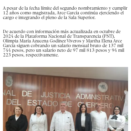
A pesar de la fecha límite del segundo nombramiento y cumplir
12 años como magistrada, Arce García continúa ejerciendo el
cargo e integrando el pleno de la Sala Superior.
De acuerdo con información más actualizada en octubre de
2024 de la Plataforma Nacional de Transparencia (PNT),
Olimpia María Azucena Godínez Viveros y Martha Elena Arce
García siguen cobrando un salario mensual bruto de 137 mil
744 pesos, pero un salario neto de 97 mil 813 pesos y 94 mil
223 pesos, respectivamente.