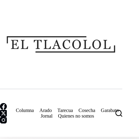
Saltar
al
contenido
Columna
Arado
Tarecua
Cosecha
Garabato
Jornal
Quienes no somos