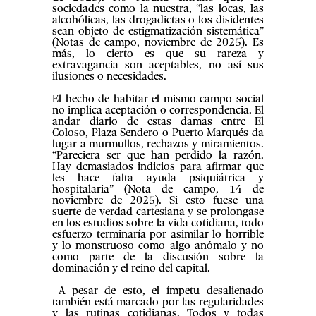
sociedades como la nuestra, “las locas, las
alcohólicas, las drogadictas o los disidentes
sean objeto de estigmatización sistemática”
(Notas de campo, noviembre de 2025). Es
más, lo cierto es que su rareza y
extravagancia son aceptables, no así sus
ilusiones o necesidades.
El hecho de habitar el mismo campo social
no implica aceptación o correspondencia. El
andar diario de estas damas entre El
Coloso, Plaza Sendero o Puerto Marqués da
lugar a murmullos, rechazos y miramientos.
“Pareciera ser que han perdido la razón.
Hay demasiados indicios para afirmar que
les hace falta ayuda psiquiátrica y
hospitalaria” (Nota de campo, 14 de
noviembre de 2025). Si esto fuese una
suerte de verdad cartesiana y se prolongase
en los estudios sobre la vida cotidiana, todo
esfuerzo terminaría por asimilar lo horrible
y lo monstruoso como algo anómalo y no
como parte de la discusión sobre la
dominación y el reino del capital.
A pesar de esto, el ímpetu desalienado
también está marcado por las regularidades
y las rutinas cotidianas. Todos y todas