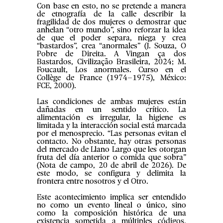
Con base en esto, no se pretende a manera
de etnografía de la calle describir la
fragilidad de dos mujeres o demostrar que
anhelan “otro mundo”, sino reforzar la idea
de que el poder separa, niega y crea
“bastardos”, crea “anormales” (J. Souza, O
Pobre de Direita. A Vingan ça dos
Bastardos, Civilização Brasileira, 2024; M.
Foucault, Los anormales. Curso en el
Collège de France (1974–1975), México:
FCE, 2000).
Las condiciones de ambas mujeres están
dañadas en un sentido crítico. La
alimentación es irregular, la higiene es
limitada y la interacción social está marcada
por el menosprecio. “Las personas evitan el
contacto. No obstante, hay otras personas
del mercado de Llano Largo que les otorgan
fruta del día anterior o comida que sobra”
(Nota de campo, 20 de abril de 2026). De
este modo, se configura y delimita la
frontera entre nosotros y el Otro.
Este acontecimiento implica ser entendido
no como un evento lineal o único, sino
como la composición histórica de una
existencia sometida a múltiples códigos,