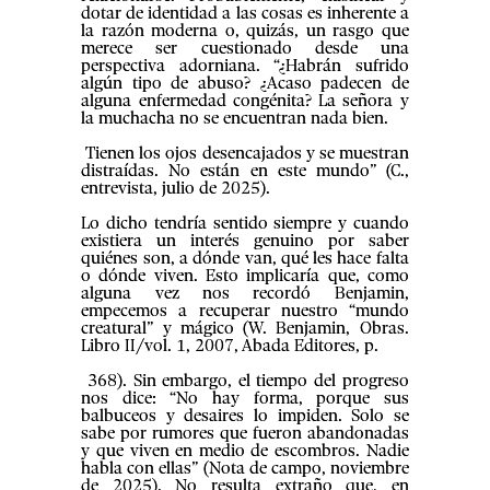
dotar de identidad a las cosas es inherente a
la razón moderna o, quizás, un rasgo que
merece ser cuestionado desde una
perspectiva adorniana. “¿Habrán sufrido
algún tipo de abuso? ¿Acaso padecen de
alguna enfermedad congénita? La señora y
la muchacha no se encuentran nada bien.
Tienen los ojos desencajados y se muestran
distraídas. No están en este mundo” (C.,
entrevista, julio de 2025).
Lo dicho tendría sentido siempre y cuando
existiera un interés genuino por saber
quiénes son, a dónde van, qué les hace falta
o dónde viven. Esto implicaría que, como
alguna vez nos recordó Benjamin,
empecemos a recuperar nuestro “mundo
creatural” y mágico (W. Benjamin, Obras.
Libro II/vol. 1, 2007, Abada Editores, p.
368). Sin embargo, el tiempo del progreso
nos dice: “No hay forma, porque sus
balbuceos y desaires lo impiden. Solo se
sabe por rumores que fueron abandonadas
y que viven en medio de escombros. Nadie
habla con ellas” (Nota de campo, noviembre
de 2025). No resulta extraño que, en