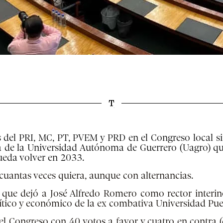
 del PRI, MC, PT, PVEM y PRD en el Congreso local s
ca de la Universidad Autónoma de Guerrero (Uagro) que 
ueda volver en 2033.
uantas veces quiera, aunque con alternancias.
 que dejó a José Alfredo Romero como rector interi
ítico y económico de la ex combativa Universidad Pue
el Congreso con 40 votos a favor y cuatro en contra (d