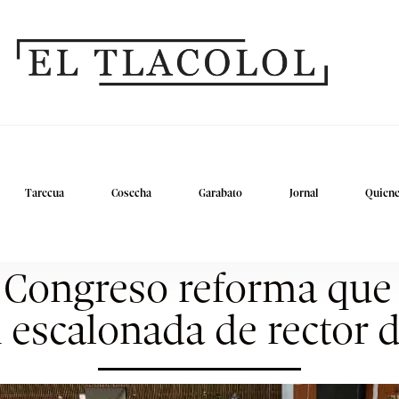
Tarecua
Cosecha
Garabato
Jornal
Quien
l Congreso reforma que
 escalonada de rector 