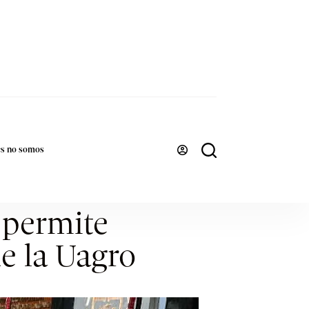
es no somos
 permite
de la Uagro