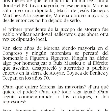
dos meses de que terminara la última legislatura
donde el PRI tuvo mayoría, en ese periodo, Morena
sólo tuvo una diputada, María de Jesús Cisneros
Martínez. A la siguiente, Morena obtuvo mayoría y
desde entonces no ha dejado de serlo.
El primer presidente de la Jucopo de Morena fue
Pablo Amílcar Sandoval Ballesteros, que ahora otra
vez es diputado local.
Van siete años de Morena siendo mayoría en el
Congreso y ningún morenista se percató del
homenaje a Figueroa Figueroa. Ningún ha dicho
algo por homenajear a Ruiz Massieu o al Ejército
que asesinó, desapareció y aterrorizó a pueblos
enteros en la sierra de Atoyac, Coyuca de Benítez y
Tecpan en los años 70.
¿Para qué quiere Morena las mayorías? ¿Para qué
quiere el poder? ¿Para qué todo siga igual? ¿Para
seguir conmemorando a los caciques, a los
represores?
Este homenaje detonó la indignación y la