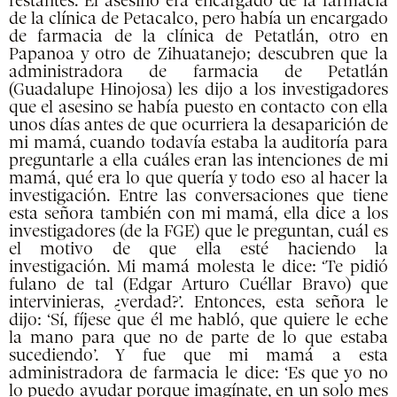
restantes. El asesino era encargado de la farmacia
de la clínica de Petacalco, pero había un encargado
de farmacia de la clínica de Petatlán, otro en
Papanoa y otro de Zihuatanejo; descubren que la
administradora de farmacia de Petatlán
(Guadalupe Hinojosa) les dijo a los investigadores
que el asesino se había puesto en contacto con ella
unos días antes de que ocurriera la desaparición de
mi mamá, cuando todavía estaba la auditoría para
preguntarle a ella cuáles eran las intenciones de mi
mamá, qué era lo que quería y todo eso al hacer la
investigación. Entre las conversaciones que tiene
esta señora también con mi mamá, ella dice a los
investigadores (de la FGE) que le preguntan, cuál es
el motivo de que ella esté haciendo la
investigación. Mi mamá molesta le dice: ‘Te pidió
fulano de tal (Edgar Arturo Cuéllar Bravo) que
intervinieras, ¿verdad?’.
Entonces, esta señora le
dijo: ‘Sí, fíjese que él me habló, que quiere le eche
la mano para que no de parte de lo que estaba
sucediendo’. Y fue que mi mamá a esta
administradora de farmacia le dice: ‘Es que yo no
lo puedo ayudar porque imagínate, en un solo mes