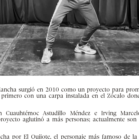
Mancha surgió en 2010 como un proyecto para promo
; primero con una carpa instalada en el Zócalo do
n Cuauhtémoc Astudillo Méndez e Irving Marcel
royecto aglutinó a más personas; actualmente son 
ha por El Quijote, el personaje más famoso de la l