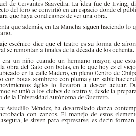
uel de Cervantes Saavedra. La idea fue de Irving, d
cto del foro se convirtió en un espacio donde el públi
 para que haya condiciones de ver una obra.
nta que además, en La Mancha siguen haciendo lo que
ario.
aje escénico dice que el teatro es su forma de afron
atral se remontan a finales de la década de los ochenta.
era un niño cuando un hermano mayor, que estudi
r la obra del Gato con botas, en lo que hoy es el viejo
, ubicado en la calle Madero, en pleno Centro de Chilp
ado con botas, sombrero con pluma y un sable haciend
ovimientos ágiles lo llevaron a desear actuar. D
oc se unió a los clubes de teatro y, desde la prepar
ro de la Universidad Autónoma de Guerrero.
dice Astudillo Méndez, ha desarrollado danza conte
 acrobacia con zancos. El manejo de estos elemen
, asegura, le sirven para expresarse; es decir: forman