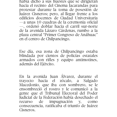
había dicho a sus huestes que se dirigieran
hacia el recinto del Cinema Jacarandas para
protestar durante la toma de posesión de
Juárez Cisneros; pero, al llegar frente a los
edificios docentes de Ciudad Universitaria
—a unas 10 cuadras de la ceremonia oficial
—, ordenó doblar hacia el carril sur-norte
de la avenida Lázaro Cárdenas, rumbo a la
plaza central “Primer Congreso de Anáhuac”
en el centro de Chilpancingo.
Ese día, esa zona de Chilpancingo estaba
blindada por cientos de policías estatales
armados con rifles y equipo antimotines,
además del Ejército.
En la avenida Juan Álvarez, durante el
trayecto hacia el zócalo, a Salgado
Macedonio, que iba con sombrero, se le
ensombreció el rostro y le comunicó a la
gente que el Tribunal Electoral del Poder
Judicial de la Federación había desechado el
recurso de impugnación y, como
consecuencia, ratificaba el triunfo de Juárez
Cisneros.