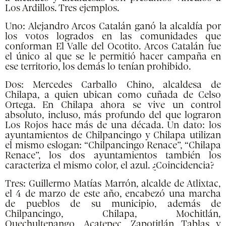
Los Ardillos. Tres ejemplos.
Uno: Alejandro Arcos Catalán ganó la alcaldía por
los votos logrados en las comunidades que
conforman El Valle del Ocotito. Arcos Catalán fue
el único al que se le permitió hacer campaña en
ese territorio, los demás lo tenían prohibido.
Dos: Mercedes Carballo Chino, alcaldesa de
Chilapa, a quien ubican como cuñada de Celso
Ortega. En Chilapa ahora se vive un control
absoluto, incluso, más profundo del que lograron
Los Rojos hace más de una década. Un dato: los
ayuntamientos de Chilpancingo y Chilapa utilizan
el mismo eslogan: “Chilpancingo Renace”, “Chilapa
Renace”, los dos ayuntamientos también los
caracteriza el mismo color, el azul. ¿Coincidencia?
Tres: Guillermo Matías Marrón, alcalde de Atlixtac,
el 4 de marzo de este año, encabezó una marcha
de pueblos de su municipio, además de
Chilpancingo, Chilapa, Mochitlán,
Quechultenango, Acatepec, Zapotitlán Tablas y