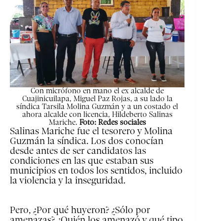
Con micrófono en mano el ex alcalde de
Cuajinicuilapa, Miguel Paz Rojas, a su lado la
síndica Tarsila Molina Guzmán y a un costado el
ahora alcalde con licencia, Hildeberto Salinas
Mariche.
Foto: Redes sociales
Salinas Mariche fue el tesorero y Molina
Guzmán la síndica. Los dos conocían
desde antes de ser candidatos las
condiciones en las que estaban sus
municipios en todos los sentidos, incluido
la violencia y la inseguridad.
Pero, ¿Por qué huyeron? ¿Sólo por
amenazas? ¿Quién los amenazó y qué tipo