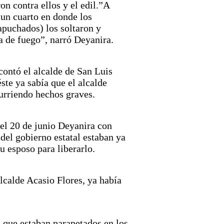
n contra ellos y el edil.”A
 un cuarto en donde los
apuchados) los soltaron y
a de fuego”, narró Deyanira.
contó el alcalde de San Luis
te ya sabía que el alcalde
urriendo hechos graves.
el 20 de junio Deyanira con
del gobierno estatal estaban ya
 esposo para liberarlo.
lcalde Acasio Flores, ya había
 que estaban parapetados en los