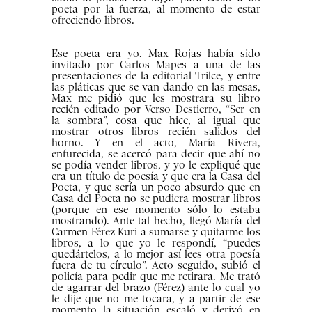
poeta por la fuerza, al momento de estar
ofreciendo libros.
Ese poeta era yo. Max Rojas había sido
invitado por Carlos Mapes a una de las
presentaciones de la editorial Trilce, y entre
las pláticas que se van dando en las mesas,
Max me pidió que les mostrara su libro
recién editado por Verso Destierro, “Ser en
la sombra”, cosa que hice, al igual que
mostrar otros libros recién salidos del
horno. Y en el acto, María Rivera,
enfurecida, se acercó para decir que ahí no
se podía vender libros, y yo le expliqué que
era un título de poesía y que era la Casa del
Poeta, y que sería un poco absurdo que en
Casa del Poeta no se pudiera mostrar libros
(porque en ese momento sólo lo estaba
mostrando). Ante tal hecho, llegó María del
Carmen Férez Kuri a sumarse y quitarme los
libros, a lo que yo le respondí, “puedes
quedártelos, a lo mejor así lees otra poesía
fuera de tu círculo”. Acto seguido, subió el
policía para pedir que me retirara. Me trató
de agarrar del brazo (Férez) ante lo cual yo
le dije que no me tocara, y a partir de ese
momento la situación escaló y derivó en