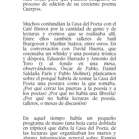
proceso de edición de su creciente poema
Cuerpos.
Muchos confundían la Casa del Poeta con el
Café Bistrot por la cantidad de gente y de
lecturas y eventos que se realizaba allí.
Entre ellos también talleres de Saúl
Ibargoyen y Mariluz Suárez, entre otros. En
la conversación con David Huerta, que
ostentaba un whisky y una postura irónica
y déspota, Eduardo Hurtado y Antonio del
Toro (y al fondo en una mesa,
observándonos, Óscar de Pablo, Daniel
Saldaña Paris y Pablo Molinet), platicamos
sobre el porqué habría de tomar la Casa del
Poeta una postura como la que tomaba.
¿Por qué cerrar las puertas a la poesía y a
los poetas? ¿Por qué no había una librería?
¿Por qué no había lecturas de poesía,
talleres, o mesas de discusión?
En aquel tiempo había un pequeño
programa de mano (una hoja carta doblada
en tríptico) que daba la Casa del Poeta, de
las lecturas que organizaban los martes y
alguna información general sobre Ramón