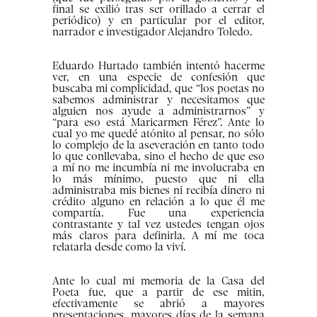
final se exilió tras ser orillado a cerrar el
periódico) y en particular por el editor,
narrador e investigador Alejandro Toledo.
Eduardo Hurtado también intentó hacerme
ver, en una especie de confesión que
buscaba mi complicidad, que “los poetas no
sabemos administrar y necesitamos que
alguien nos ayude a administrarnos” y
“para eso está Maricarmen Férez”. Ante lo
cual yo me quedé atónito al pensar, no sólo
lo complejo de la aseveración en tanto todo
lo que conllevaba, sino el hecho de que eso
a mí no me incumbía ni me involucraba en
lo más mínimo, puesto que ni ella
administraba mis bienes ni recibía dinero ni
crédito alguno en relación a lo que él me
compartía. Fue una experiencia
contrastante y tal vez ustedes tengan ojos
más claros para definirla. A mí me toca
relatarla desde como la viví.
Ante lo cual mi memoria de la Casa del
Poeta fue, que a partir de ese mitin,
efectivamente se abrió a mayores
presentaciones, mayores días de la semana