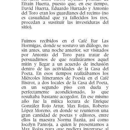
Efraín Huerta, puesto que, en ese tiempo,
David Huerta, Eduardo Hurtado y Antonio
del Toro eran los guardianes del recinto (no
es casualidad que ya fallecidos los tres,
procedan a sustituir las investiduras del
sitio).
Fuimos recibidos en el Café Bar Las
Hormigas, donde se sostuvo un diálogo, no
sin antes, una noche anterior, ser visitados
por Antonio del Toro para tratar de
persuadirnos de que realizáramos aquel
mitin y llegar a un acuerdo de inclusión
dentro de las actividades de la Casa del
Poeta. En esos tiempos realizábamos los
Miércoles Itinerantes de Poesía en el Café
Bistrot, a dos locales de la Casa del Poeta,
en un segundo piso con duela y
perfectamente acondicionado, lo que
resultaba bastante acogedor. En ese mismo
año fue la mítica lectura de Enrique
González Rojo Artur, Max Rojas, Roberto
López Moreno, en donde se reunieron una
gran cantidad de poetas y editores, entre
ellos la maestra Norma Bazúa, así como
Jocelyn Pantoja, a quien le presentamos a
Max Rojas para que pudiera integrarse al