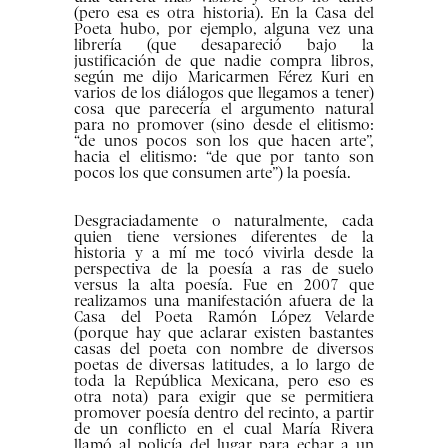
(pero esa es otra historia). En la Casa del
Poeta hubo, por ejemplo, alguna vez una
librería (que desapareció bajo la
justificación de que nadie compra libros,
según me dijo Maricarmen Férez Kuri en
varios de los diálogos que llegamos a tener)
cosa que parecería el argumento natural
para no promover (sino desde el elitismo:
“de unos pocos son los que hacen arte”,
hacia el elitismo: “de que por tanto son
pocos los que consumen arte”) la poesía.
Desgraciadamente o naturalmente, cada
quien tiene versiones diferentes de la
historia y a mí me tocó vivirla desde la
perspectiva de la poesía a ras de suelo
versus la alta poesía. Fue en 2007 que
realizamos una manifestación afuera de la
Casa del Poeta Ramón López Velarde
(porque hay que aclarar existen bastantes
casas del poeta con nombre de diversos
poetas de diversas latitudes, a lo largo de
toda la República Mexicana, pero eso es
otra nota) para exigir que se permitiera
promover poesía dentro del recinto, a partir
de un conflicto en el cual María Rivera
llamó al policía del lugar para echar a un