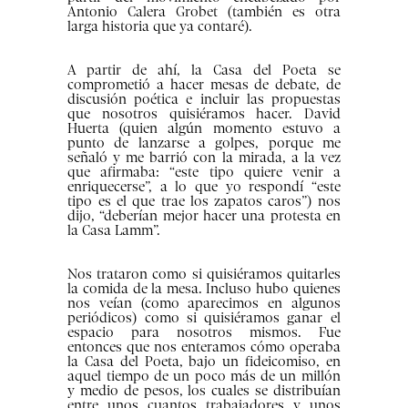
Antonio Calera Grobet (también es otra
larga historia que ya contaré).
A partir de ahí, la Casa del Poeta se
comprometió a hacer mesas de debate, de
discusión poética e incluir las propuestas
que nosotros quisiéramos hacer. David
Huerta (quien algún momento estuvo a
punto de lanzarse a golpes, porque me
señaló y me barrió con la mirada, a la vez
que afirmaba: “este tipo quiere venir a
enriquecerse”, a lo que yo respondí “este
tipo es el que trae los zapatos caros”) nos
dijo, “deberían mejor hacer una protesta en
la Casa Lamm”.
Nos trataron como si quisiéramos quitarles
la comida de la mesa. Incluso hubo quienes
nos veían (como aparecimos en algunos
periódicos) como si quisiéramos ganar el
espacio para nosotros mismos. Fue
entonces que nos enteramos cómo operaba
la Casa del Poeta, bajo un fideicomiso, en
aquel tiempo de un poco más de un millón
y medio de pesos, los cuales se distribuían
entre unos cuantos trabajadores y unos