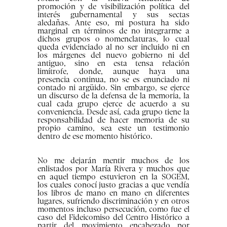
promoción y de visibilización política del
interés gubernamental y sus sectas
aledañas. Ante eso, mi postura ha sido
marginal en términos de no integrarme a
dichos grupos o nomenclaturas, lo cual
queda evidenciado al no ser incluido ni en
los márgenes del nuevo gobierno ni del
antiguo, sino en esta tensa relación
limítrofe, donde, aunque haya una
presencia continua, no se es enunciado ni
contado ni argüido. Sin embargo, se ejerce
un discurso de la defensa de la memoria, la
cual cada grupo ejerce de acuerdo a su
conveniencia. Desde así, cada grupo tiene la
responsabilidad de hacer memoria de su
propio camino, sea este un testimonio
dentro de ese momento histórico.
No me dejarán mentir muchos de los
enlistados por María Rivera y muchos que
en aquel tiempo estuvieron en la SOGEM,
los cuales conocí justo gracias a que vendía
los libros de mano en mano en diferentes
lugares, sufriendo discriminación y en otros
momentos incluso persecución, como fue el
caso del Fideicomiso del Centro Histórico a
partir del movimiento encabezado por