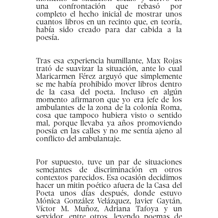
una confrontación que rebasó por
completo el hecho inicial de mostrar unos
cuantos libros en un recinto que, en teoría,
había sido creado para dar cabida a la
poesía.
Tras esa experiencia humillante, Max Rojas
trató de suavizar la situación, ante lo cual
Maricarmen Férez arguyó que simplemente
se me había prohibido mover libros dentro
de la casa del poeta. Incluso en algún
momento afirmaron que yo era jefe de los
ambulantes de la zona de la colonia Roma,
cosa que tampoco hubiera visto o sentido
mal, porque llevaba ya años promoviendo
poesía en las calles y no me sentía ajeno al
conflicto del ambulantaje.
Por supuesto, tuve un par de situaciones
semejantes de discriminación en otros
contextos parecidos. Esa ocasión decidimos
hacer un mitin poético afuera de la Casa del
Poeta unos días después, donde estuvo
Mónica González Velázquez, Javier Gaytán,
Víctor M. Muñoz, Adriana Tafoya y un
servidor, entre otros, leyendo poemas de