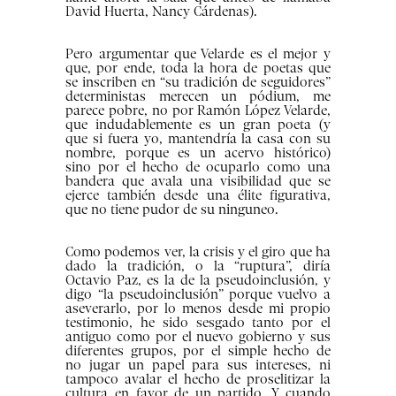
David Huerta, Nancy Cárdenas).
Pero argumentar que Velarde es el mejor y
que, por ende, toda la hora de poetas que
se inscriben en “su tradición de seguidores”
deterministas merecen un pódium, me
parece pobre, no por Ramón López Velarde,
que indudablemente es un gran poeta (y
que si fuera yo, mantendría la casa con su
nombre, porque es un acervo histórico)
sino por el hecho de ocuparlo como una
bandera que avala una visibilidad que se
ejerce también desde una élite figurativa,
que no tiene pudor de su ninguneo.
Como podemos ver, la crisis y el giro que ha
dado la tradición, o la “ruptura”, diría
Octavio Paz, es la de la pseudoinclusión, y
digo “la pseudoinclusión” porque vuelvo a
aseverarlo, por lo menos desde mi propio
testimonio, he sido sesgado tanto por el
antiguo como por el nuevo gobierno y sus
diferentes grupos, por el simple hecho de
no jugar un papel para sus intereses, ni
tampoco avalar el hecho de proselitizar la
cultura en favor de un partido. Y cuando