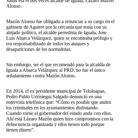
Salud era el dos veces alcalde de Iguala, Lázaro Mazón
Alonso.
Mazón Alonso fue obligado a renunciar a su cargo en el
gabinete de Aguirre por la cercanía que tenía con su
ahijado político, el alcalde perredista de Iguala, Jose
Luis Abarca Velázquez, quien se encontraba prófugo y
era responsabilizado de todos los ataques y
desapariciones de los normalistas.
Sin embargo, ser el que recomendó para la alcaldía de
Iguala a Abarca Velázquez al PRD, no fue el único
señalamiento contra Mazón Alonso.
En 2014, el ex presidente municipal de Teloloapan,
Pedro Pablo Urióstegui Salgado denunció en una
entrevista telefónica que: “Cómo es posible que anden
los criminales en los ayuntamientos disfrutando.
Cuando viene el gobernador del estado anda con ellos.
Ahí está Lázaro Mazón quien hizo compromisos con la
delincuencia organizada y ellos tienen todo porque
tienen dinero”.