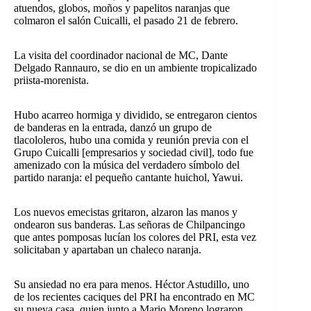
atuendos, globos, moños y papelitos naranjas que
colmaron el salón Cuicalli, el pasado 21 de febrero.
La visita del coordinador nacional de MC, Dante
Delgado Rannauro, se dio en un ambiente tropicalizado
priista-morenista.
Hubo acarreo hormiga y dividido, se entregaron cientos
de banderas en la entrada, danzó un grupo de
tlacololeros, hubo una comida y reunión previa con el
Grupo Cuicalli [empresarios y sociedad civil], todo fue
amenizado con la música del verdadero símbolo del
partido naranja: el pequeño cantante huichol, Yawui.
Los nuevos emecistas gritaron, alzaron las manos y
ondearon sus banderas. Las señoras de Chilpancingo
que antes pomposas lucían los colores del PRI, esta vez
solicitaban y apartaban un chaleco naranja.
Su ansiedad no era para menos. Héctor Astudillo, uno
de los recientes caciques del PRI ha encontrado en MC
su nueva casa, quien junto a Mario Moreno lograron