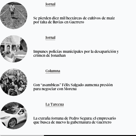
Jornal
Se pierden diez mil hectáreas de cultivos de maíz
por falta de lluvias en Guerrero
Jornal
Impunes policías municipales por la desaparición y
crimen de Jonathan
Columna
Con “asambleas” Félix Salgado aumenta presión
para negociar con Morena
La Tarecua
La extraña fortuna de Pedro Segura; el empresario
que busca de nuevo la gubernatura de Guerrero