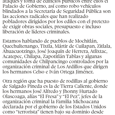
ataques y toma de edificios públicos entre ellos el
Palacio de Gobierno, así como robo vehículos
blindados a la Secretaría de Seguridad Pública son
las acciones radicales que han realizado
pobladores dirigidos por los ediles con el pretexto
de exigir obras sociales, presupuesto e incluso
liberación de líderes criminales.
Estamos hablando de pueblos de Mochitlán,
Quechultenango, Tixtla, Mártir de Cuilapan, Zitlala,
Ahuacuotzingo, José Joaquín de Herrera, Atlixtac,
Acatepec, Chilapa, Zapotitlán Tablas y algunas
comunidades de Chilpancingo controlados por la
organización criminal de Los Ardillos que dirigen
los hermanos Celso e Iván Ortega Jiménez.
Otra región que ha puesto de rodillas al gobierno
de Salgado Pineda es la de Tierra Caliente, donde
los hermanos José Alfredo y Jhonny Hurtado
Olascoaga, alías “El Fresa” y “El Pez”, jefes de la
organización criminal la Familia Michoacana
declarada por el gobierno de los Estados Unidos
como “terrorista” tienen bajo su dominio desde