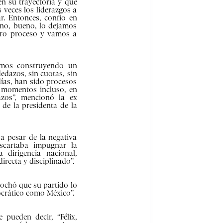
n su trayectoria y que
 veces los liderazgos a
r. Entonces, confío en
i no, bueno, lo dejamos
tro proceso y vamos a
tamos construyendo un
edazos, sin cuotas, sin
días, han sido procesos
 momentos incluso, en
azos”, mencionó la ex
 de la presidenta de la
 pesar de la negativa
scartaba impugnar la
 dirigencia nacional,
irecta y disciplinado”.
rochó que su partido lo
ocrático como México”.
pueden decir, “Félix,