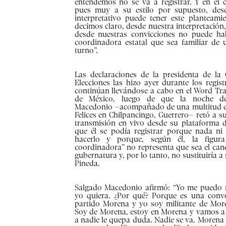
entendemos no se va a registrar. Y en el c
pues muy a su estilo por supuesto, des
interpretativo puede tener este planteami
decimos claro, desde nuestra interpretación,
desde nuestras convicciones no puede h
coordinadora estatal que sea familiar de 
turno”.
Las declaraciones de la presidenta de la
Elecciones las hizo ayer durante los regis
continúan llevándose a cabo en el Word Tra
de México, luego de que la noche del
Macedonio –acompañado de una multitud en
Felices en Chilpancingo, Guerrero– retó a 
transmisión en vivo desde su plataforma 
que él se podía registrar porque nada ni
hacerlo y porque, según él, la figur
coordinadora” no representa que sea el can
gubernatura y, por lo tanto, no sustituiría a
Pineda.
Salgado Macedonio afirmó: “Yo me puedo r
yo quiera. ¿Por qué? Porque es una convo
partido Morena y yo soy militante de Mor
Soy de Morena, estoy en Morena y vamos a
a nadie le quepa duda. Nadie se va. Morena 