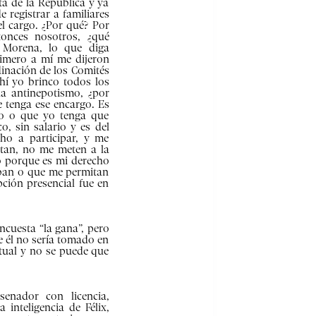
nta de la República y ya
 registrar a familiares
l cargo. ¿Por qué? Por
tonces nosotros, ¿qué
 Morena, lo que diga
imero a mí me dijeron
dinación de los Comités
hí yo brinco todos los
la antinepotismo, ¿por
 tenga ese encargo. Es
jo o que yo tenga que
o, sin salario y es del
cho a participar, y me
stan, no me meten a la
do porque es mi derecho
iban o que me permitan
pción presencial fue en
ncuesta “la gana”, pero
ue él no sería tomado en
tual y no se puede que
senador con licencia,
inteligencia de Félix,