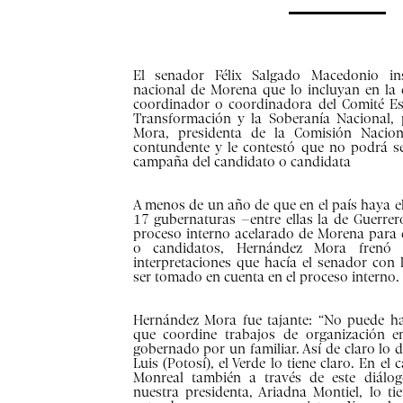
El senador Félix Salgado Macedonio ins
nacional de Morena que lo incluyan en la e
coordinador o coordinadora del Comité Es
Transformación y la Soberanía Nacional, 
Mora, presidenta de la Comisión Nacion
contundente y le contestó que no podrá se
campaña del candidato o candidata
A menos de un año de que en el país haya el
17 gubernaturas –entre ellas la de Guerrer
proceso interno acelarado de Morena para e
o candidatos, Hernández Mora frenó l
interpretaciones que hacía el senador con 
ser tomado en cuenta en el proceso interno.
Hernández Mora fue tajante: “No puede ha
que coordine trabajos de organización 
gobernado por un familiar. Así de claro lo 
Luis (Potosí), el Verde lo tiene claro. En el
Monreal también a través de este diálo
nuestra presidenta, Ariadna Montiel, lo ti