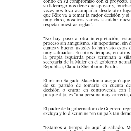
confío en su compromiso con el proyecto, e
su liderazgo nos tiene que apoyar y, muchas
veces nos toca acompañar desde otro luga
que Félix va a tomar la mejor decisión y s
muy claro, nosotros vamos a cuidar nues
respetar nuestras reglas”.
“No hay paso a otra interpretación, es
proceso sin amiguismo, sin nepotismo, sin d
cuates y bueno, ustedes lo han visto estos 
muy calmados. En otros tiempos, en otros
la propia izquierda pues terminan a sill
secretaria de la Mujer en el gobierno actual
República, Claudia Sheinbaum Pardo.
El mismo Salgado Macedonio aseguró que a
de su partido de tomarlo en cuenta de
decisión o entrar en controversia con la
porque dijo, es “una persona muy correcta, d
El padre de la gobernadora de Guerrero rep
excluya y lo discrimine “en un país tan dem
“Estamos a tiempo de aquí al sábado. Me 