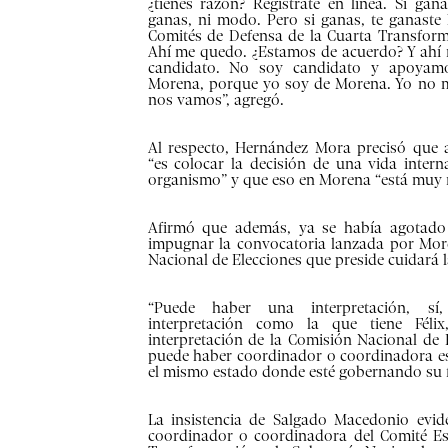
¿tienes razón? Regístrate en línea. Si ga
ganas, ni modo. Pero si ganas, te ganaste 
Comités de Defensa de la Cuarta Transform
Ahí me quedo. ¿Estamos de acuerdo? Y ahí
candidato. No soy candidato y apoyam
Morena, porque yo soy de Morena. Yo no m
nos vamos”, agregó.
Al respecto, Hernández Mora precisó que a
“es colocar la decisión de una vida intern
organismo” y que eso en Morena “está muy m
Afirmó que además, ya se había agotado 
impugnar la convocatoria lanzada por Mor
Nacional de Elecciones que preside cuidará l
“Puede haber una interpretación, sí
interpretación como la que tiene Féli
interpretación de la Comisión Nacional de 
puede haber coordinador o coordinadora est
el mismo estado donde esté gobernando su f
La insistencia de Salgado Macedonio evid
coordinador o coordinadora del Comité Es