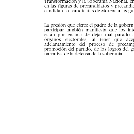
Transformación y la Soberanía Nacional, en
en las figuras de precandidatos y precandi
candidatos o candidatas de Morena a las g
La presión que ejerce el padre de la gober
participar también manifiesta que los in
están por encima de dejar mal parado a
órganos electorales, al tener que ace
adelantamiento del proceso de precam
promoción del partido, de los logros del g
narrativa de la defensa de la soberanía.