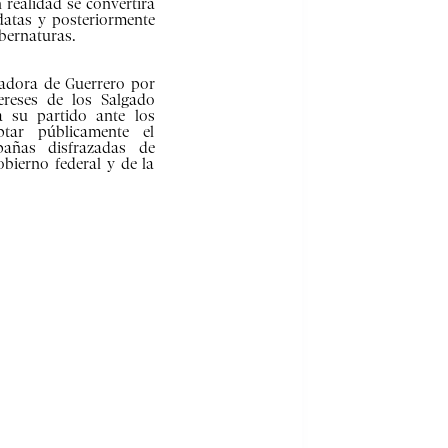
 realidad se convertirá
datas y posteriormente
ubernaturas.
nadora de Guerrero por
tereses de los Salgado
 su partido ante los
ptar públicamente el
pañas disfrazadas de
obierno federal y de la