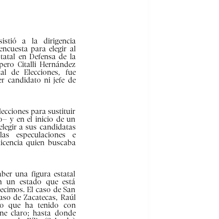
istió a la dirigencia
ncuesta para elegir al
tatal en Defensa de la
pero Citalli Hernández
al de Elecciones, fue
r candidato ni jefe de
ecciones para sustituir
o– y en el inicio de un
legir a sus candidatas
as especulaciones e
licencia quien buscaba
ber una figura estatal
en un estado que está
decimos. El caso de San
 caso de Zacatecas, Raúl
go que ha tenido con
ene claro; hasta donde