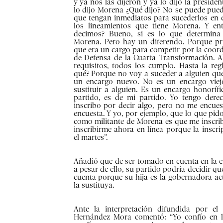
y ya nos las dijeron y ya lo dijo la preside
lo dijo Morena ¿Qué dijo? No se puede puede
que tengan inmediatos para sucederlos en e
los lineamientos que tiene Morena. Y en
decimos? Bueno, si es lo que determina
Morena. Pero hay un diferendo. Porque pr
que era un cargo para competir por la coor
de Defensa de la Cuarta Transformación. A
requisitos, todos los cumplo. Hasta la reg
qué? Porque no voy a suceder a alguien que
un encargo nuevo. No es un encargo vie
sustituir a alguien. Es un encargo honorífic
partido, es de mi partido. Yo tengo dere
inscribo por decir algo, pero no me encue
encuesta. Y yo, por ejemplo, que lo que pi
como militante de Morena es que me inscr
inscribirme ahora en línea porque la inscri
el martes”.
Añadió que de ser tomado en cuenta en la e
a pesar de ello, su partido podría decidir q
cuenta porque su hija es la gobernadora ac
la sustituya.
Ante la interpretación difundida por el 
Hernández Mora comentó: “Yo confío en la 