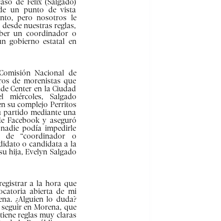
aso de Félix (Salgado)
de un punto de vista
ento, pero nosotros le
 desde nuestras reglas,
aber un coordinador o
un gobierno estatal en
 Comisión Nacional de
tros de morenistas que
de Center en la Ciudad
 miércoles, Salgado
 su complejo Perritos
su partido mediante una
de Facebook y aseguró
 nadie podía impedirle
a de “coordinador o
didato o candidata a la
 su hija, Evelyn Salgado
egistrar a la hora que
catoria abierta de mi
ena. ¿Alguien lo duda?
 seguir en Morena, que
tiene reglas muy claras