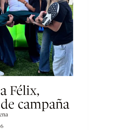
 Félix,
e de campaña
cena
26