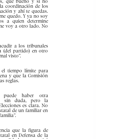
nas, qué bueno y si no
la coordinación de los
ación y ahí te quedas.
 me quedo. Y ya no soy
os a quien determine
e voy a otro lado. No
cudir a los tribunales
a (del partido) en otro
al visto”.
el tiempo límite para
ena y que la Comisión
as reglas.
, puede haber otra
x, sin duda, pero la
Elecciones es clara. No
atal de un familiar en
amilia”.
encia que la figura de
tatal en Defensa de la